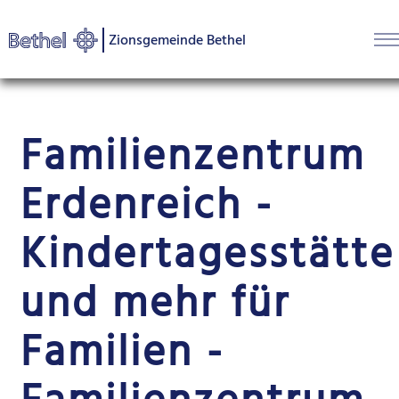
Zionsgemeinde Bethel
Familien­zentrum
Erden­reich -
Kinder­tages­stätte
und mehr für
Familien -