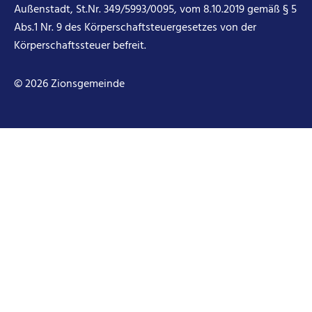
Außenstadt, St.Nr. 349/5993/0095, vom 8.10.2019 gemäß § 5
Abs.1 Nr. 9 des Körperschaftsteuergesetzes von der
Körperschaftssteuer befreit.
© 2026 Zionsgemeinde